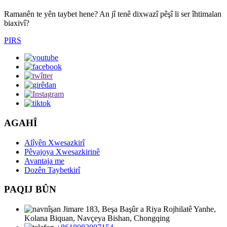
Ramanên te yên taybet hene? An jî tenê dixwazî ​​pêşî li ser îhtimalan
biaxivî?
PIRS
AGAHÎ
Alîyên Xwesazkirî
Pêvajoya Xwesazkirinê
Avantaja me
Dozên Taybetkirî
PAQIJ BÛN
Jimare 183, Beşa Başûr a Riya Rojhilatê Yanhe,
Kolana Biquan, Navçeya Bishan, Chongqing