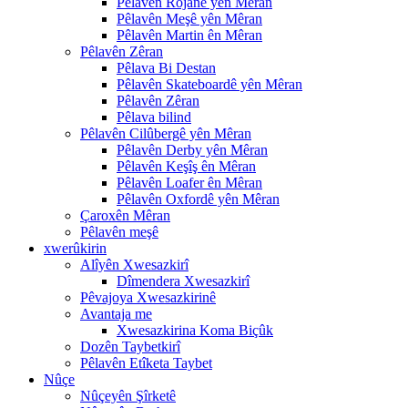
Pêlavên Rojane yên Mêran
Pêlavên Meşê yên Mêran
Pêlavên Martin ên Mêran
Pêlavên Zêran
Pêlava Bi Destan
Pêlavên Skateboardê yên Mêran
Pêlavên Zêran
Pêlava bilind
Pêlavên Cilûbergê yên Mêran
Pêlavên Derby yên Mêran
Pêlavên Keşîş ên Mêran
Pêlavên Loafer ên Mêran
Pêlavên Oxfordê yên Mêran
Çaroxên Mêran
Pêlavên meşê
xwerûkirin
Alîyên Xwesazkirî
Dîmendera Xwesazkirî
Pêvajoya Xwesazkirinê
Avantaja me
Xwesazkirina Koma Biçûk
Dozên Taybetkirî
Pêlavên Etîketa Taybet
Nûçe
Nûçeyên Şîrketê