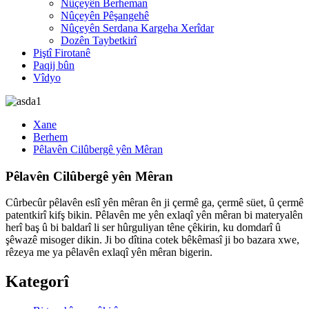
Nûçeyên Berheman
Nûçeyên Pêşangehê
Nûçeyên Serdana Kargeha Xerîdar
Dozên Taybetkirî
Piştî Firotanê
Paqij bûn
Vîdyo
Xane
Berhem
Pêlavên Cilûbergê yên Mêran
Pêlavên Cilûbergê yên Mêran
Cûrbecûr pêlavên eslî yên mêran ên ji çermê ga, çermê süet, û çermê
patentkirî kifş bikin.
Pêlavên me yên exlaqî yên mêran bi materyalên
herî baş û bi baldarî li ser hûrguliyan têne çêkirin, ku domdarî û
şêwazê misoger dikin. Ji bo dîtina cotek bêkêmasî ji bo bazara xwe,
rêzeya me ya pêlavên exlaqî yên mêran bigerin.
Kategorî