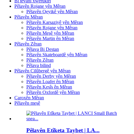
Bi tevahî xwerûkirî
Pêlavên Rojane yên Mêran
Pêlavên Qeyikê yên Mêran
Pêlavên Mêran
Pêlavên Karsaziyê yên Mêran
Pêlavên Rojane yên Mêran
Pêlavên Meşê yên Mêran
Pêlavên Martin ên Mêran
Pêlavên Zêran
Pêlava Bi Destan
Pêlavên Skateboardê yên Mêran
Pêlavên Zêran
Pêlava bilind
Pêlavên Cilûbergê yên Mêran
Pêlavên Derby yên Mêran
Pêlavên Loafer ên Mêran
Pêlavên Keşîş ên Mêran
Pêlavên Oxfordê yên Mêran
Çaroxên Mêran
Pêlavên meşê
Pêlavên Etîketa Taybet | LA...