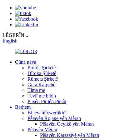
LÊGERÎN...
English
Çûna nava
Profîla Şîrketê
Dîroka Şîrketê
Rûmeta Şîrketê
Gera Kargehê
Tîma me
Tevlî me bibin
Pirsên Pir tên Pirsîn
Berhem
Bi tevahî xwerûkirî
Pêlavên Rojane yên Mêran
Pêlavên Qeyikê yên Mêran
Pêlavên Mêran
Pêlavên Karsaziyê yên Mêran