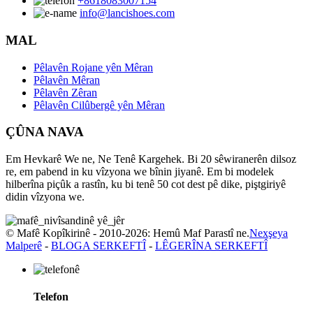
+8618083007154
info@lancishoes.com
MAL
Pêlavên Rojane yên Mêran
Pêlavên Mêran
Pêlavên Zêran
Pêlavên Cilûbergê yên Mêran
ÇÛNA NAVA
Em Hevkarê We ne, Ne Tenê Kargehek. Bi 20 sêwiranerên dilsoz
re, em pabend in ku vîzyona we bînin jiyanê. Em bi modelek
hilberîna piçûk a rastîn, ku bi tenê 50 cot dest pê dike, piştgiriyê
didin vîzyona we.
© Mafê Kopîkirinê - 2010-2026: Hemû Maf Parastî ne.
Nexşeya
Malperê
-
BLOGA SERKEFTÎ
-
LÊGERÎNA SERKEFTÎ
Telefon