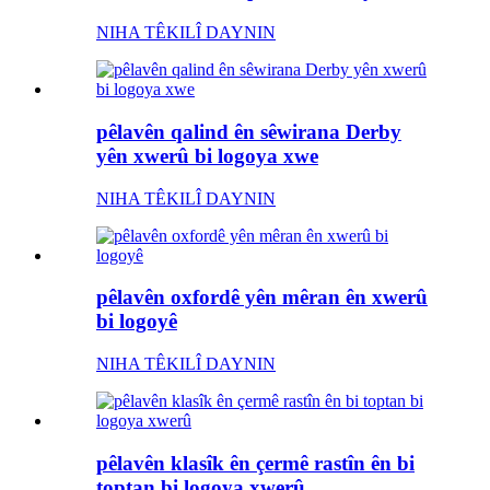
NIHA TÊKILÎ DAYNIN
pêlavên qalind ên sêwirana Derby
yên xwerû bi logoya xwe
NIHA TÊKILÎ DAYNIN
pêlavên oxfordê yên mêran ên xwerû
bi logoyê
NIHA TÊKILÎ DAYNIN
pêlavên klasîk ên çermê rastîn ên bi
toptan bi logoya xwerû