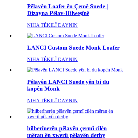
Pêlavên Loafer ên Çemê Suede |
Dizayna Pêlav-Hilweşînê
NIHA TÊKILÎ DAYNIN
LANCI Custom Suede Monk Loafer
NIHA TÊKILÎ DAYNIN
Pêlavên LANCI Suede yên bi du
kopên Monk
NIHA TÊKILÎ DAYNIN
hilberînerên pêlavên çermî cilên
mêran ên xwerû pêlavên derby