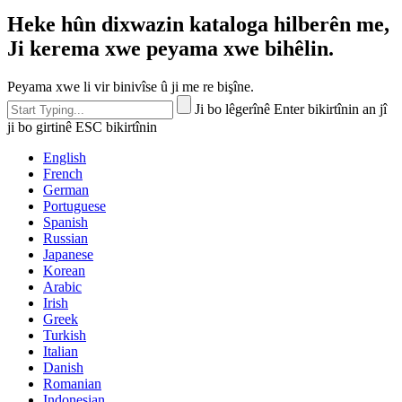
Heke hûn dixwazin kataloga hilberên me,
Ji kerema xwe peyama xwe bihêlin.
Peyama xwe li vir binivîse û ji me re bişîne.
Ji bo lêgerînê Enter bikirtînin an jî
ji bo girtinê ESC bikirtînin
English
French
German
Portuguese
Spanish
Russian
Japanese
Korean
Arabic
Irish
Greek
Turkish
Italian
Danish
Romanian
Indonesian