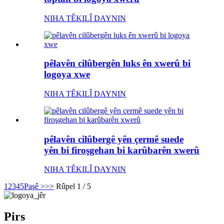
NIHA TÊKILÎ DAYNIN
pêlavên cilûbergên luks ên xwerû bi
logoya xwe
NIHA TÊKILÎ DAYNIN
pêlavên cilûbergê yên çermê suede
yên bi firoşgehan bi karûbarên xwerû
NIHA TÊKILÎ DAYNIN
1
2
3
4
5
Paşê >
>>
Rûpel 1 / 5
Pirs